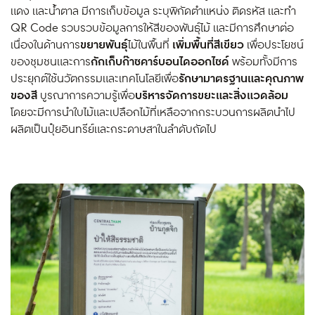
แดง และน้ำตาล มีการเก็บข้อมูล ระบุพิกัดตำแหน่ง ติดรหัส และทำ
QR Code รวบรวบข้อมูลการให้สีของพันธุ์ไม้ และมีการศึกษาต่อ
เนื่องในด้านการ
ขยายพันธุ์
ไม้ในพื้นที่
เพิ่มพื้นที่สีเขียว
เพื่อประโยชน์
ของชุมชนและการ
กักเก็บก๊าซคาร์บอนไดออกไซด์
พร้อมทั้งมีการ
ประยุกต์ใช้นวัตกรรมและเทคโนโลยีเพื่อ
รักษามาตรฐานและคุณภาพ
ของสี
บูรณาการความรู้เพื่อ
บริหารจัดการขยะและสิ่งแวดล้อม
โดยจะมีการนำใบไม้และเปลือกไม้ที่เหลือจากกระบวนการผลิตนำไป
ผลิตเป็นปุ๋ยอินทรีย์และกระดาษสาในลำดับถัดไป