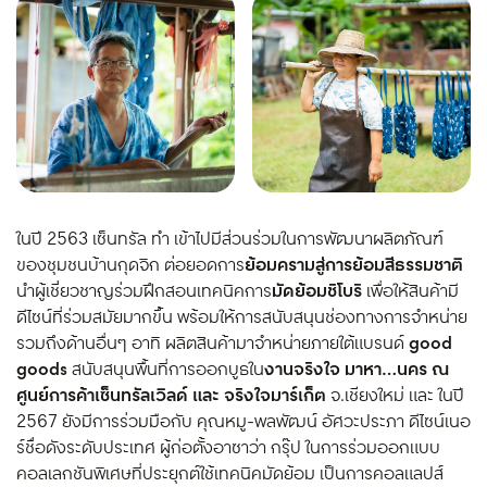
ในปี 2563 เซ็นทรัล ทำ เข้าไปมีส่วนร่วมในการพัฒนาผลิตภัณฑ์
ของชุมชนบ้านกุดจิก ต่อยอดการ
ย้อมครามสู่การย้อมสีธรรมชาติ
นำผู้เชี่ยวชาญร่วมฝึกสอนเทคนิคการ
มัดย้อมชิโบริ
เพื่อให้สินค้ามี
ดีไซน์ที่ร่วมสมัยมากขึ้น พร้อมให้การสนับสนุนช่องทางการจำหน่าย
รวมถึงด้านอื่นๆ อาทิ ผลิตสินค้ามาจำหน่ายภายใต้แบรนด์
good
goods
สนับสนุนพื้นที่การออกบูธใน
งานจริงใจ มาหา…นคร ณ
ศูนย์การค้าเซ็นทรัลเวิลด์ และ จริงใจมาร์เก็ต
จ.เชียงใหม่ และ ในปี
2567 ยังมีการร่วมมือกับ คุณหมู-พลพัฒน์ อัศวะประภา ดีไซน์เนอ
ร์ชื่อดังระดับประเทศ ผู้ก่อตั้งอาซาว่า กรุ๊ป ในการร่วมออกแบบ
คอลเลกชันพิเศษที่ประยุกต์ใช้เทคนิคมัดย้อม เป็นการคอลแลปส์