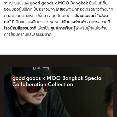
ระหว่างแบรนด์
good goods x MOO Bangkok
ซึ่งเป็นที่ชื่น
ชอบของผู้บริโภคเป็นอย่างมาก โดยเฉพาะนักท่องเที่ยวชาวต่างชาติ
ตลอดจนมีการให้คำปรึกษา สนับสนุนในการ
สร้างแบรนด์ “เฮือน
ทอ”
ที่เป็นแบรนด์สินค้าของชุมชน
ปรับปรุงร้านค้า
อาคารสถานที่
โรงย้อมสีธรรมชาติ
เพื่อเป็น
ศูนย์การเรียนรู้
สำหรับผู้ที่สนใจด้าน
การย้อมครามและสีธรรมชาติ
good goods x MOO Bangkok Special
Collaboration Collection