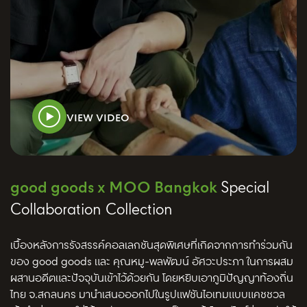
VIEW VIDEO
good goods x MOO Bangkok
Special
Collaboration Collection
เบื้องหลังการรังสรรค์คอลเลกชันสุดพิเศษที่เกิดจากการทำร่วมกัน
ของ good goods และ คุณหมู-พลพัฒน์ อัศวะประภา ในการผสม
ผสานอดีตและปัจจุบันเข้าไว้ด้วยกัน โดยหยิบเอาภูมิปัญญาท้องถิ่น
ไทย จ.สกลนคร มานำเสนอออกไปในรูปแฟชันไอเทมแบบแคชชวล