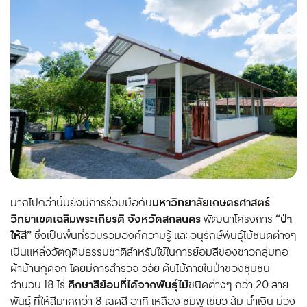
มากไปกว่านั้นยังมีการร่วมมือกับ
มหาวิทยาลัยเกษตรศาสตร์
วิทยาเขตเฉลิมพระเกียรติ จังหวัดสกลนคร
พัฒนาโครงการ
“ป่า
ให้สี”
ซึ่งเป็นพื้นที่รวบรวมองค์ความรู้ และอนุรักษ์พันธุ์ไม้ชนิดต่างๆ
เป็นแหล่งวัตถุดิบธรรมชาติสำหรับใช้ในการย้อมสีของชาวกลุ่มทอ
ผ้าบ้านกุดจิก โดยมีการสำรวจ วิจัย ต้นไม้ภายในป่าของชุมชน
จำนวน 18 ไร่
ศึกษาสีย้อมที่ได้จากพันธุ์ไม้
ชนิดต่างๆ กว่า 20 สาย
พันธุ์ ที่ให้สีมากกว่า 8 เฉดสี อาทิ เหลือง ชมพู เขียว ส้ม น้ำเงิน ม่วง