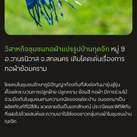
วิสาหกิจชุมชนทอผ้าแปรรูปบ้านกุดจิก
หมู่ 9
อ.วานรนิวาส จ.สกลนคร เดิมโดดเด่นเรื่องการ
ทอผ้าย้อมคราม
โดยคนในชุมชนรักษาภูมิปัญญาท้องถิ่นที่ส่งต่อกันมารุ่นสู่รุ่น
ตั้งแต่กระบวนการปลูกฝ้าย ปลูกคราม ย้อมสี ทอผ้า มีการร่วมไม้
ร่วมมือกันในชุมชนตามความถนัดของแต่ละบ้าน จนออกมาเป็น
ผลิตภัณฑ์ที่มีสีสัน ลวดลายอันเป็นเอกลักษณ์ ประณีตและพิถีพิถัน
ที่แฝงไปด้วยเสน่ห์และความเอาใจใส่ของชาวกลุ่มทอผ้าในชุมชนบ้าน
กุดจิก