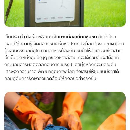
เซ็นทรัล ทำ ยังช่วยพัฒนา
เส้นทางท่องเที่ยวชุมชน
จัดทำป้าย
แผนที่ให้ความรู้ จัดกิจกรรมเวิร์กชอปการมัดย้อมสีธรรมชาติ เรียน
รู้วัฒนธรรมวิถีภูไท ทานอาหารท้องถิ่น ชมป่าให้สี แวะชิมข้าวฮาง
ซึ่งเป็นอีกหนึ่งภูมิปัญญาของชาวอีสาน ที่จะได้ร่วมสัมผัสตั้งแต่
กระบวนการผลิตตลอดจนการแปรรูป โดยมุ่งหวังที่จะยกระดับ
เศรษฐกิจฐานราก พัฒนาคุณภาพชีวิต ส่งเสริมให้ชุมชนมีรายได้
ควบคู่กับการรักษาสิ่งแวดล้อมให้คงอยู่อย่างยั่งยืน