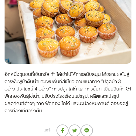
อีกหนึ่งชุมชนที่เซ็นทรัล ทำ ได้เข้าไปให้การสนับสนุน ได้ขยายผลไปสู่
การฟื้นฟูป่าต้นน้ำและเพิ่มพื้นที่สีเขียว ตามแนวทาง “ปลูกป่า 3
อย่าง ประโยชน์ 4 อย่าง” การปลูกโกโก้ และการขึ้นทะเบียนสินค้า GI
ฟักทองพันธุ์ไข่เน่า, ปรับปรุงโรงเรือนแปรรูป, ผลิตและแปรรูป
ผลิตภัณฑ์ต่างๆ จาก ฟักทอง โกโก้ และมะม่วงหิมพานต์ ต่อยอดสู่
การท่องเที่ยวยั่งยืน
แชร์: